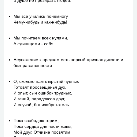
В душе не презирать людей.
Мы все учились понемногу
Чему-нибудь и как-нибудь!
Мы почитаем всех нулями,
А единицами - себя.
Неуважение к предкам есть первый признак дикости и
безнравственности.
О, сколько нам открытий чудных
Готовят просвещенья дух,
И опыт, сын ошибок трудных,
И гений, парадоксов друг,
И случай, бог изобретатель.
Пока свободою горим,
Пока сердца для чести живы,
Мой друг, Отчизне посвятим