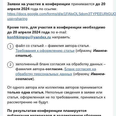
Заявки на участие в конференции
принимаются
до 20
апреля 2024
года по ссылке:
https://docs.google.com/forms/d/e/1FAIpQLSdom3TYPEEURtG
usp=sharing
Кроме того, для участия в конференции необходимо
до 20 апреля 2024 года
по e-mail:
konfrkimpgu@yandex.ru
направить:
файл со статьей – фамилия автора-статья.
Требования к оформлению статьи
(
образец:
Иванов-
статья
).
заполненный бланк согласия на обработку данных –
фамилия автора-
согласие.
Бланк согласия на
обработку персональных данных
(
образец:
Иванов-
согласие
).
От одного автора или коллектива авторов принимается
только одна статья.
Неполные сведения в заявке или
статья, оформленная не по требованиям, приниматься к
рассмотрению не будут.
По результатам конференции планируется
публикация материалов в коллективном сборнике