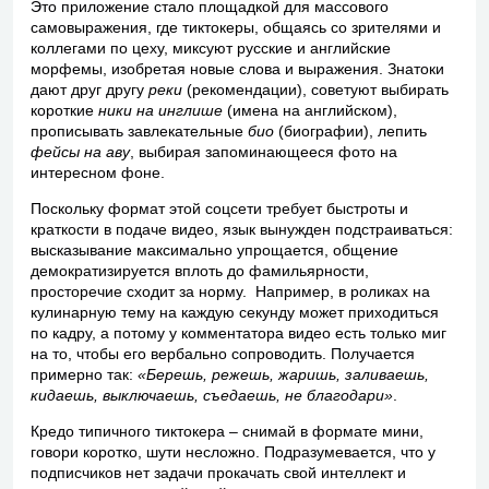
Это приложение стало площадкой для массового
самовыражения, где тиктокеры, общаясь со зрителями и
коллегами по цеху, миксуют русские и английские
морфемы, изобретая новые слова и выражения. Знатоки
дают друг другу
реки
(рекомендации), советуют выбирать
короткие
ники на инглише
(имена на английском),
прописывать завлекательные
био
(биографии), лепить
фейсы на аву
, выбирая запоминающееся фото на
интересном фоне.
Поскольку формат этой соцсети требует быстроты и
краткости в подаче видео, язык вынужден подстраиваться:
высказывание максимально упрощается, общение
демократизируется вплоть до фамильярности,
просторечие сходит за норму. Например, в роликах на
кулинарную тему на каждую секунду может приходиться
по кадру, а потому у комментатора видео есть только миг
на то, чтобы его вербально сопроводить. Получается
примерно так:
«Берешь, режешь, жаришь, заливаешь,
кидаешь, выключаешь, съедаешь, не благодари»
.
Кредо типичного тиктокера – снимай в формате мини,
говори коротко, шути несложно. Подразумевается, что у
подписчиков нет задачи прокачать свой интеллект и