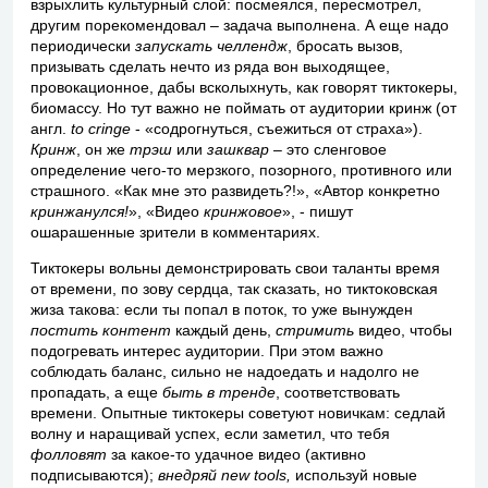
взрыхлить культурный слой: посмеялся, пересмотрел,
другим порекомендовал – задача выполнена. А еще надо
периодически
запускать челлендж
, бросать вызов,
призывать сделать нечто из ряда вон выходящее,
провокационное, дабы всколыхнуть, как говорят тиктокеры,
биомассу. Но тут важно не поймать от аудитории кринж (от
англ.
to cringe
- «содрогнуться, съежиться от страха»).
Кринж
, он же
трэш
или
зашквар
– это сленговое
определение чего-то мерзкого, позорного, противного или
страшного. «Как мне это развидеть?!», «Автор конкретно
кринжанулся!
», «Видео
кринжовое
», - пишут
ошарашенные зрители в комментариях.
Тиктокеры вольны демонстрировать свои таланты время
от времени, по зову сердца, так сказать, но тиктоковская
жиза такова: если ты попал в поток, то уже вынужден
постить контент
каждый день,
стримить
видео, чтобы
подогревать интерес аудитории. При этом важно
соблюдать баланс, сильно не надоедать и надолго не
пропадать, а еще
быть в тренде
, соответствовать
времени. Опытные тиктокеры советуют новичкам: седлай
волну и наращивай успех, если заметил, что тебя
фолловят
за какое-то удачное видео (активно
подписываются);
внедряй
new tools
,
используй новые