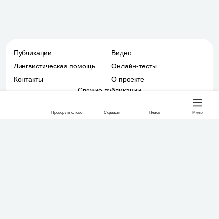
Публикации
Видео
Лингвистическая помощь
Онлайн-тесты
Контакты
О проекте
Свежие публикации
Подписаться
Проверить слово
Сервисы
Поиск
Меню
Присоединяйтесь к нам
© Современный русский, 2026
Политика конфиденциальности
Пользовательское соглашение
Разработка сайта Mahógany