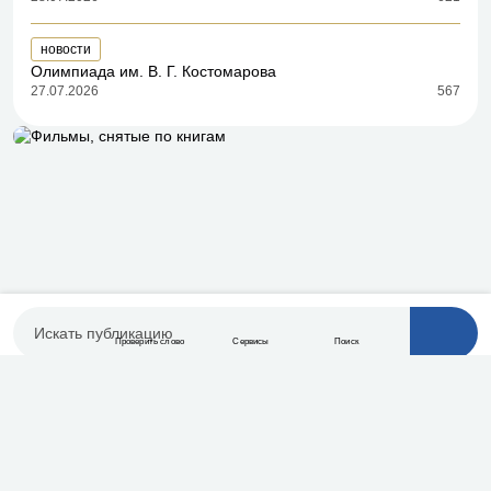
новости
Олимпиада им. В. Г. Костомарова
27.07.2026
567
Публикации
Видео
Проверить слово
Сервисы
Поиск
Меню
Лингвистическая помощь
Онлайн-тесты
Контакты
О проекте
Свежие публикации
Подписаться
Присоединяйтесь к нам